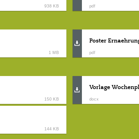
938 KB
pdf
Poster Ernaehrun
1 MB
pdf
Vorlage Wochenp
150 KB
docx
144 KB