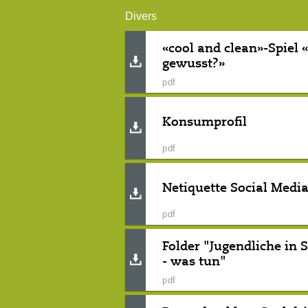
Divers
«cool and clean»-Spiel 
gewusst?»
pdf
Konsumprofil
pdf
Netiquette Social Media
pdf
Folder "Jugendliche in 
- was tun"
pdf