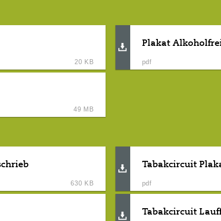
Plakat Alkoholfre
20 KB
pdf
49 MB
schrieb
Tabakcircuit Plak
630 KB
pdf
Tabakcircuit Lau