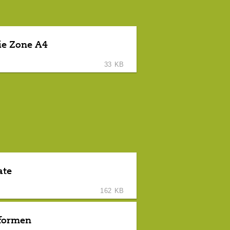
ie Zone A4
33 KB
ate
162 KB
fformen