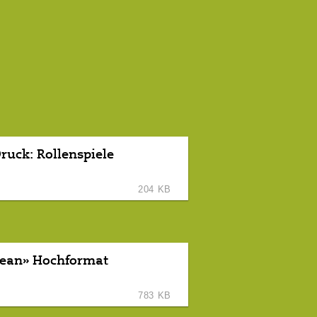
ruck: Rollenspiele
204 KB
clean» Hochformat
783 KB