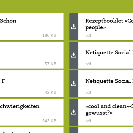
«Schon
Rezeptbooklet «Co
people»
186 KB
pdf
Netiquette Social
57 KB
pdf
 F
Netiquette Social
42 KB
pdf
Schwierigkeiten
«cool and clean»-
gewusst?»
643 KB
pdf