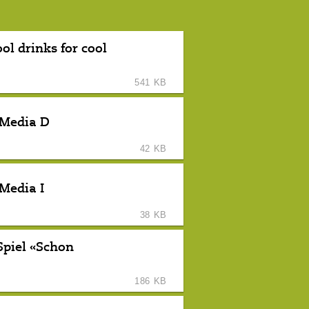
ol drinks for cool
541 KB
 Media D
42 KB
 Media I
38 KB
Spiel «Schon
186 KB