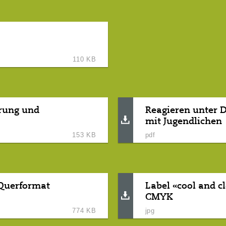
110 KB
rung und
Reagieren unter D
mit Jugendlichen
153 KB
pdf
 Querformat
Label «cool and 
CMYK
774 KB
jpg