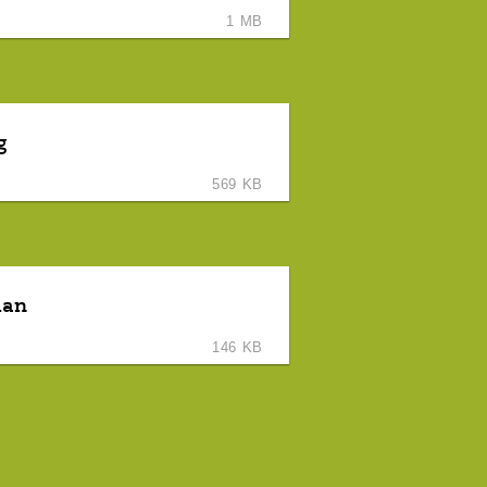
1 MB
g
569 KB
lan
146 KB