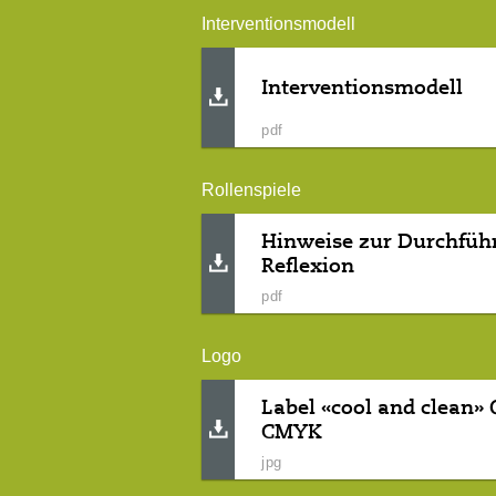
Interventionsmodell
Interventionsmodell
pdf
Rollenspiele
Hinweise zur Durchfüh
Reflexion
pdf
Logo
Label «cool and clean»
CMYK
jpg