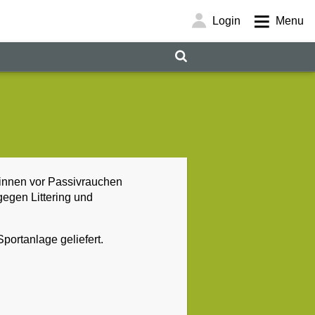
Login
Menu
*innen vor Passivrauchen
egen Littering und
portanlage geliefert.