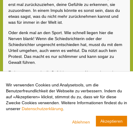
erst mal zurückzuziehen, deine Gefühle zu erkennen, sie
zuzuordnen. In einem Impuls könnte es sonst sein, dass du
etwas sagst, was du nicht mehr zurücknehmen kannst und
was für immer in der Welt ist.
Oder denk mal an den Sport. Wie schnell liegen hier die
Nerven blank! Wenn die Schiedsrichterin oder der
Schiedsrichter ungerecht entschieden hat, musst du mit dem
Urteil umgehen, auch wenn es wehtut. Da nützt auch kein
Protest. Das macht es nur schlimmer und kann sogar zu
Gewalt führen.
Es ist gut, wenn du dir Gefühle zutraust. Aber es ist auch
wichtig, nicht jedem Impuls zu folgen und seine negativen
Gefühle unter Kontrolle zu halten.
Wir verwenden Cookies und Analysetools, um die
Benutzerfreundlichkeit der Webseite zu verbessern. Indem du
auf «Akzeptieren» klickst, stimmst du zu, dass wir für diese
Zwecke Cookies verwenden. Weitere Informationen findest du in
unserer
Datenschutzerklärung
.
cool and clean
Akzeptieren
Ablehnen
Swiss Olympic
ANZEIGEN
LADEN- In Google Play