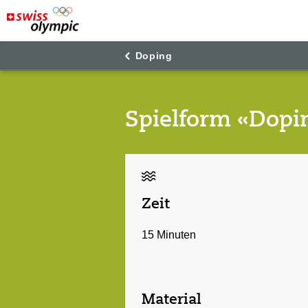
"
"
Doping
Spielform «Dopin
Zeit
15 Minuten
Material