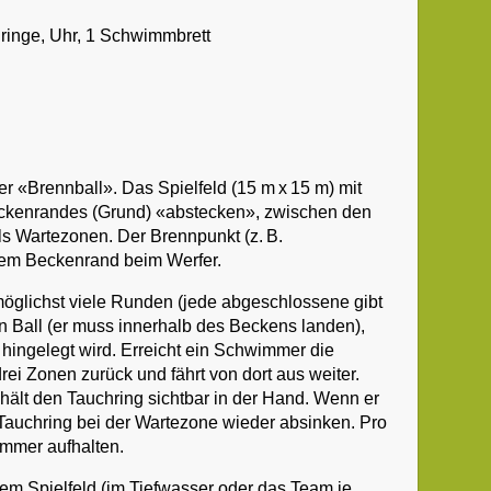
hringe, Uhr, 1 Schwimmbrett
 «Brennball». Das Spielfeld (15 m x 15 m) mit
ckenrandes (Grund) «abstecken», zwischen den
ls Wartezonen. Der Brennpunkt (z. B.
dem Beckenrand beim Werfer.
glichst viele Runden (jede abgeschlossene gibt
en Ball (er muss innerhalb des Beckens landen),
 hingelegt wird. Erreicht ein Schwimmer die
rei Zonen zurück und fährt von dort aus weiter.
ält den Tauchring sichtbar in der Hand. Wenn er
 Tauchring bei der Wartezone wieder absinken. Pro
immer aufhalten.
dem Spielfeld (im Tiefwasser oder das Team je