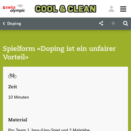
"
"
Doping
Spielform «Doping ist ein unfairer
Vorteil»
Zeit
10 Minuten
Material
Pro Team 1 Jass-/Uno-Spiel und 2 Malstäbe