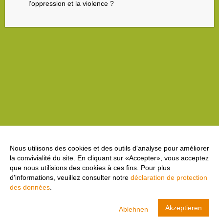
l’oppression et la violence ?
Nous utilisons des cookies et des outils d'analyse pour améliorer
la convivialité du site. En cliquant sur «Accepter», vous acceptez
que nous utilisions des cookies à ces fins. Pour plus
d'informations, veuillez consulter notre
déclaration de protection
des données
.
cool and clean
Akzeptieren
Ablehnen
Swiss Olympic
AFFICHER
TÉLÉCHARGER- dans Google Play