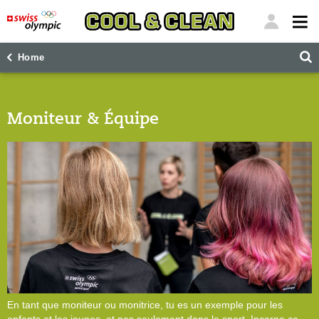
"
"
Home
Moniteur & Équipe
En tant que moniteur ou monitrice, tu es un exemple pour les