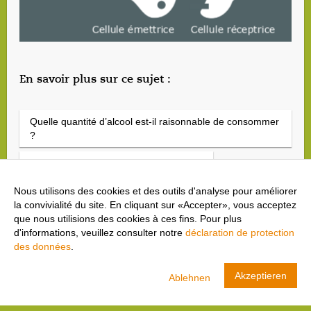
En savoir plus sur ce sujet :
Quelle quantité d’alcool est-il raisonnable de consommer
?
Les signes d’une dépendance à l’alcool
Nous utilisons des cookies et des outils d'analyse pour améliorer
Quiz « Habitudes de consommation »
la convivialité du site. En cliquant sur «Accepter», vous acceptez
que nous utilisions des cookies à ces fins. Pour plus
d'informations, veuillez consulter notre
déclaration de protection
des données
.
cool and clean
Akzeptieren
Ablehnen
Swiss Olympic
AFFICHER
TÉLÉCHARGER- dans Google Play